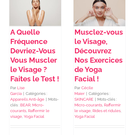
NEWS DE FOREO
A Quelle
Musclez-vous
SKINCARE
Fréquence
le Visage,
Devriez-Vous
Découvrez
SANTÉ & BIEN-ÊTRE
Vous Muscler
Nos Exercices
le Visage ?
de Yoga
Faites le Test !
Facial !
BEAUTÉ
Par
Lise
Par
Cécile
Garcia
|
Catégories :
Maier
|
Catégories :
À PROPOS
Appareils Anti-âge
|
Mots-
SKINCARE
|
Mots-clés :
clés :
BEAR
,
Micro-
Micro-courants
,
Raffermir
courants
,
Raffermir le
le visage
,
Rides et ridules
,
visage
,
Yoga Facial
Yoga Facial
CONTACT