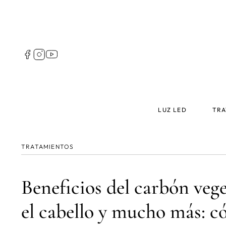
Pasar
al
contenido
principal
Follow
us
Spain
Main
LUZ LED
TRA
menu
Spain
TRATAMIENTOS
Beneficios del carbón veget
el cabello y mucho más: c