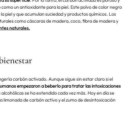
a su superficie
. Por lo tanto, el carbón activado es poroso y
 como un antioxidante para la piel. Este polvo de color negro
 la piel y que acumulan suciedad y productos químicos. Los
naturales como cáscaras de madera, coco, fibra de madera y
ntes naturales.
 bienestar
ngería carbón activado. Aunque sigue sin estar claro si el
 humanos empezaron a beberlo para tratar las intoxicaciones
s alcohólicas se ha extendido cada vez más. Hoy en día se
la limonada de carbón activo y el zumo de desintoxicación