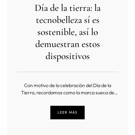
Día de la tierra: la
tecnobelleza sí es
sostenible, así lo
demuestran estos
dispositivos
Con motivo de la celebración del Día de la
Tierra, recordamos como la marca sueca de
tecnobelleza FOREO ha conseguido ser
sostenible y desvincular el concepto de
LEER MÁS
tecnología en el mundo de la belleza como algo
nocivo. Negativo para el medioambiente,
convirtiéndolo en un aliado y un ejemplo de que