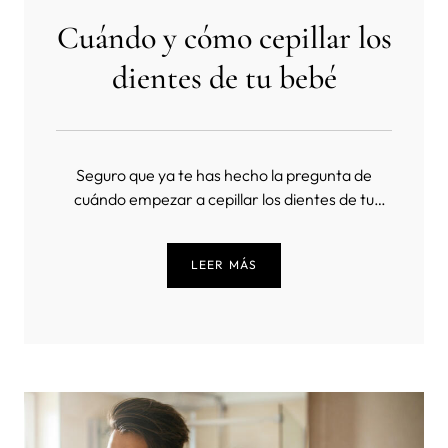
Cuándo y cómo cepillar los
dientes de tu bebé
Seguro que ya te has hecho la pregunta de
cuándo empezar a cepillar los dientes de tu
bebé. Nunca es demasiado pronto para
empezar a pensar en la higiene bucal, y te
LEER MÁS
recomendamos que empieces a cepillar sus
dientes en cuanto le empiecen a salir. Pero, ¿
cuándo es exactamente el mejor momento de