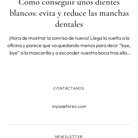
Cómo conseguir unos dientes
blancos: evita y reduce las manchas
dentales
¡Hora de mostrar la sonrisa de nuevo! Llega la vuelta a la
oficina y parece que va quedando menos para decir “bye,
bye” a la mascarilla y a esconder nuestra boca tras ella.
¿A qué estás deseando deslumbrar a todos con una
sonrisa impecable y dientes blancos? Existen diferentes
factores que p
CONTÁCTANOS
mysa@foreo.com
NEWSLETTER