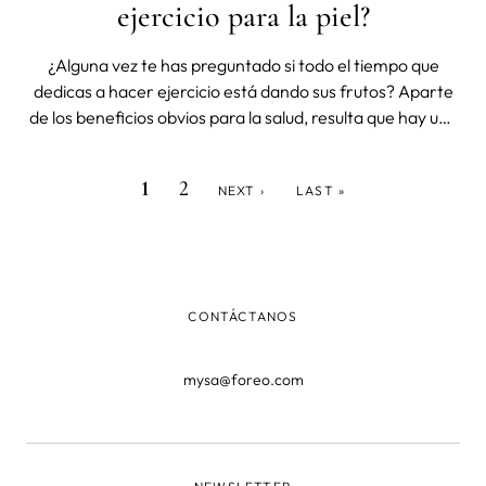
ejercicio para la piel?
¿Alguna vez te has preguntado si todo el tiempo que
dedicas a hacer ejercicio está dando sus frutos? Aparte
de los beneficios obvios para la salud, resulta que hay una
conexión bastante sorprendente entre el ejercicio y el
cuidado de la piel. Lo creas o no, sudar con regularidad
PÁGINA
PÁGINA
SIGUIENTE
ÚLTIMA
Paginación
1
2
NEXT ›
LAST »
puede ser muy ben
ACTUAL
PÁGINA
PÁGINA
CONTÁCTANOS
mysa@foreo.com