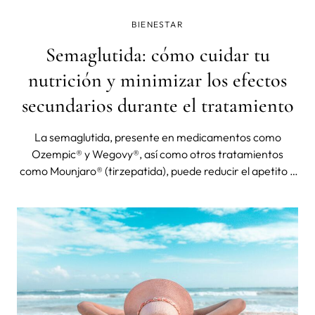
BIENESTAR
Semaglutida: cómo cuidar tu
nutrición y minimizar los efectos
secundarios durante el tratamiento
La semaglutida, presente en medicamentos como
Ozempic® y Wegovy®, así como otros tratamientos
como Mounjaro® (tirzepatida), puede reducir el apetito y
modificar la digestión. Descubre cómo mantener una
buena nutrición, cuidar la masa muscular, favorecer la
salud intestinal y apoyar tu bienestar durante el
tratamiento, siempre bajo la supervisión de un
profesional sanitario.