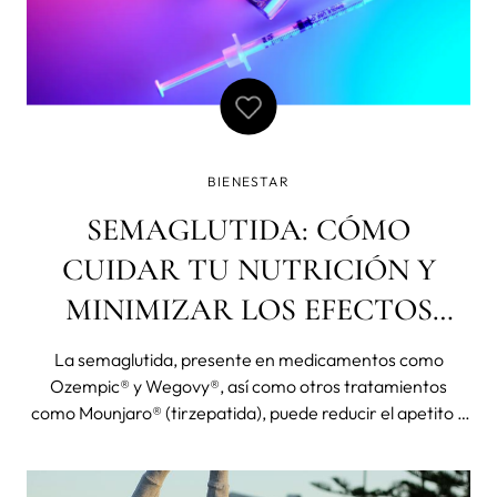
BIENESTAR
SEMAGLUTIDA: CÓMO
CUIDAR TU NUTRICIÓN Y
MINIMIZAR LOS EFECTOS
SECUNDARIOS DURANTE EL
La semaglutida, presente en medicamentos como
TRATAMIENTO
Ozempic® y Wegovy®, así como otros tratamientos
como Mounjaro® (tirzepatida), puede reducir el apetito y
modificar la digestión. Descubre cómo mantener una
buena nutrición, cuidar la masa muscular, favorecer la
salud intestinal y apoyar tu bienestar durante el