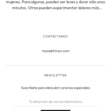
mujeres. Para algunas, pueden ser leves y durar sólo unos
minutos. Otras pueden experimentar dolores más
severos que pueden durar varios días. En esta entrada
del blog, exploraremos formas sencillas de aliviar el dolor
de los cólicos. ¿Qué
CONTÁCTANOS
mysa@foreo.com
NEWSLETTER
Suscríbete para descubrir precios especiales