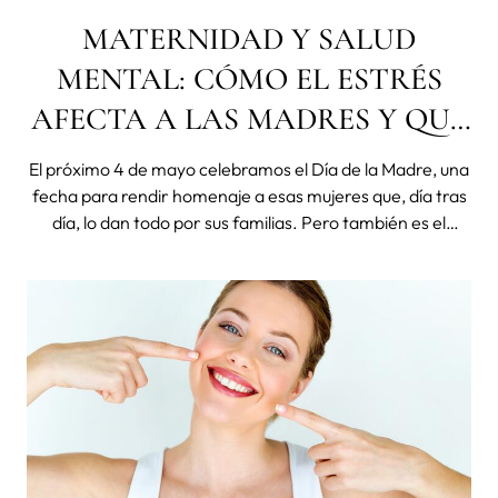
MATERNIDAD Y SALUD
MENTAL: CÓMO EL ESTRÉS
AFECTA A LAS MADRES Y QUÉ
HACER PARA CUIDARSE
El próximo 4 de mayo celebramos el Día de la Madre, una
fecha para rendir homenaje a esas mujeres que, día tras
día, lo dan todo por sus familias. Pero también es el
momento ideal para pensar en la maternidad y la salud
mental y recordar que ellas también necesitan cuidarse,
escucharse y senti