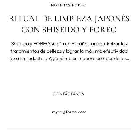
NOTICIAS FOREO
RITUAL DE LIMPIEZA JAPONÉS
CON SHISEIDO Y FOREO
Shiseido y FOREO se alía en España para optimizar los
tratamientos de belleza y lograr la máxima efectividad
de sus productos. Y, ¿qué mejor manera de hacerlo que
disfrutando de un ritual de limpieza japonés de la mano
de ambas marcas? A todos nos gusta empezar el día
luciendo una piel cuida
CONTÁCTANOS
mysa@foreo.com