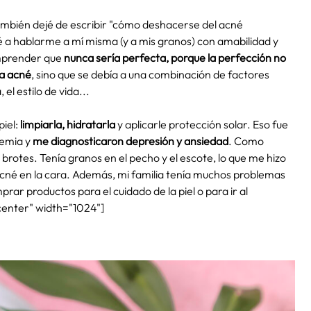
también dejé de escribir "cómo deshacerse del acné
a hablarme a mí misma (y a mis granos) con amabilidad y
omprender que
nunca sería perfecta, porque la perfección no
ía acné
, sino que se debía a una combinación de factores
el estilo de vida...
piel:
limpiarla, hidratarla
y aplicarle protección solar. Eso fue
demia y
me diagnosticaron depresión y ansiedad
. Como
otes. Tenía granos en el pecho y el escote, lo que me hizo
acné en la cara. Además, mi familia tenía muchos problemas
ar productos para el cuidado de la piel o para ir al
center" width="1024"]