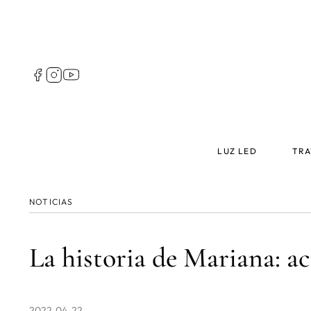
Pasar
al
contenido
principal
Follow
us
Spain
Main
LUZ LED
TRA
menu
Spain
NOTICIAS
La historia de Mariana: ac
2022-04-22