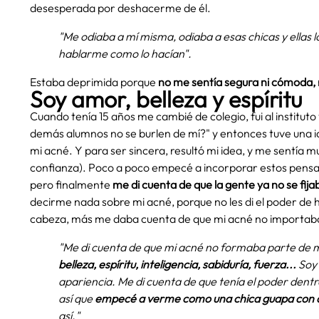
desesperada por deshacerme de él.
"Me odiaba a mí misma, odiaba a esas chicas y ellas lo
hablarme como lo hacían".
Estaba deprimida porque
no me sentía segura ni cómoda, n
Soy amor, belleza y espíritu
Cuando tenía 15 años me cambié de colegio, fui al institu
demás alumnos no se burlen de mí?" y entonces tuve una 
mi acné. Y para ser sincera, resultó mi idea, y me sentí
confianza). Poco a poco empecé a incorporar estos pensam
pero finalmente
me di cuenta de que la gente ya no se fijaba
decirme nada sobre mi acné, porque no les di el poder de h
cabeza, más me daba cuenta de que mi acné no importab
"Me di cuenta de que mi acné no formaba parte de 
belleza, espíritu, inteligencia, sabiduría, fuerza...
Soy 
apariencia. Me di cuenta de que tenía el poder dentr
así que
empecé a verme como una chica guapa con 
así."