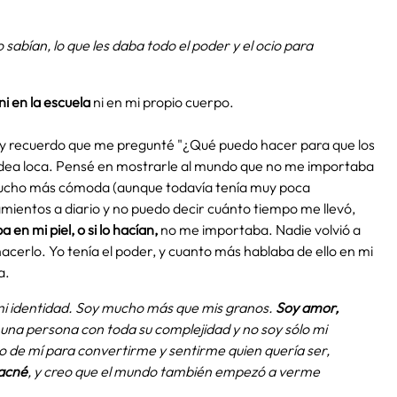
 sabían, lo que les daba todo el poder y el ocio para
i en la escuela
ni en mi propio cuerpo.
to y recuerdo que me pregunté "¿Qué puedo hacer para que los
idea loca. Pensé en mostrarle al mundo que no me importaba
a mucho más cómoda (aunque todavía tenía muy poca
ientos a diario y no puedo decir cuánto tiempo me llevó,
 en mi piel, o si lo hacían,
no me importaba. Nadie volvió a
acerlo. Yo tenía el poder, y cuanto más hablaba de ello en mi
a.
mi identidad. Soy mucho más que mis granos.
Soy amor,
una persona con toda su complejidad y no soy sólo mi
o de mí para convertirme y sentirme quien quería ser,
acné
, y creo que el mundo también empezó a verme