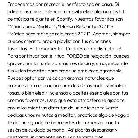
Empecemos por recrear el perfecto
spa en casa
. Di
adiós a los ruidos, silencia tu móvil y elige alguna playlist
de música relajante en Spotify. Nuestras favoritas son
“Música para Meditar”, “Música Relajante 2021” y
“Música para masajes relajantes 2021”. Además, siempre
puedes crear tu propia playlist con tus canciones
favoritas. Es tu momento, ¡tú eliges cómo disfrutarlo!
Para continuar con el
ritual FOREO de relajación,
puedes
aprovechar la luz del sol si aún es de día y, si no, enciende
tus velas favoritas para crear un ambiente agradable.
Puedes optar por velas con aromas naturales que
promueven la relajación como las de lavanda, sándalo o
rosas, o bien elegir inciensos o aceites esenciales con tus
aromas favoritos.
Deja que esta atmósfera relajada te
envuelva mientras disfrutas de un delicioso té verde,
dedicas unos minutos a meditar, practicas algo de yoga o
te das un agradable baño antes de comenzar con tu
sesión de
cuidado personal
. Así podrás descansar y
centrarte únicamente en ti y en sentirte bien.