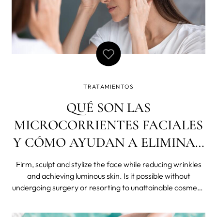
TRATAMIENTOS
QUÉ SON LAS
MICROCORRIENTES FACIALES
Y CÓMO AYUDAN A ELIMINAR
ARRUGAS
Firm, sculpt and stylize the face while reducing wrinkles
and achieving luminous skin. Is it possible without
undergoing surgery or resorting to unattainable cosmetic
treatments? Yes, thanks to facial microcurrents , a
technology for medical use that made the leap to the