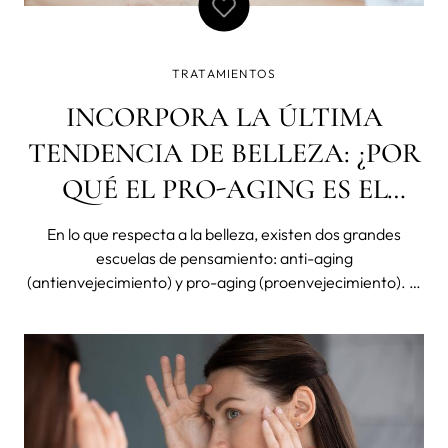
TRATAMIENTOS
INCORPORA LA ÚLTIMA
TENDENCIA DE BELLEZA: ¿POR
QUÉ EL PRO-AGING ES EL
NUEVO ANTI-AGING?
En lo que respecta a la belleza, existen dos grandes
escuelas de pensamiento: anti-aging
(antienvejecimiento) y pro-aging (proenvejecimiento). El
enfoque anti-aging consiste en evitar que aparezcan los
signos de la edad, mientras que la filosofía pro-aging
acepta el proceso natural de envejecimient