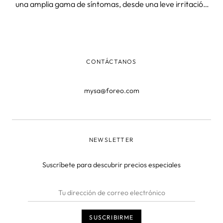
una amplia gama de síntomas, desde una leve irritación
de la piel hasta una erupción completa. Por suerte, hay
algunas cosas que puedes hacer para proteger tu piel y
mantenerla
CONTÁCTANOS
mysa@foreo.com
NEWSLETTER
Suscríbete para descubrir precios especiales