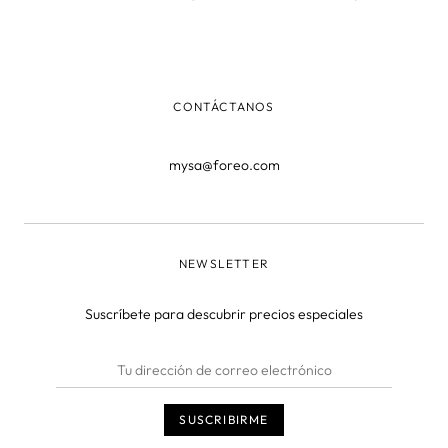
aventuras, romances e imprevistos y que el 15 de agosto
estrena nueva temporada. Una nueva temporada en la
que se desvela uno de los grand
CONTÁCTANOS
mysa@foreo.com
NEWSLETTER
Suscríbete para descubrir precios especiales