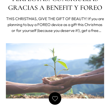
GRACIAS A BENEFIT Y FOREO
THIS CHRISTMAS, GIVE THE GIFT OF BEAUTY! If you are
planning to buy a FOREO device as a gift this Christmas
or for yourself (because you deserve it!), get a free
personalized eyebrow study from Benefit. Benefit is the
number 1 eyebrow brand in the world. Brow styling is the
easiest way to accentuate