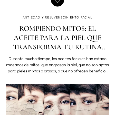
ANTIEDAD Y REJUVENECIMIENTO FACIAL
ROMPIENDO MITOS: EL
ACEITE PARA LA PIEL QUE
TRANSFORMA TU RUTINA
NOCTURNA Y POTENCIA EL
Durante mucho tiempo, los aceites faciales han estado
REJUVENECIMIENTO FACIAL
rodeados de mitos: que engrasan la piel, que no son aptos
para pieles mixtas o grasas, o que no ofrecen beneficios
reales frente al envejecimiento. En FOREO,
desmentimos estas creencias con innovación, ciencia y
resultados tangibles. Nuestro úl