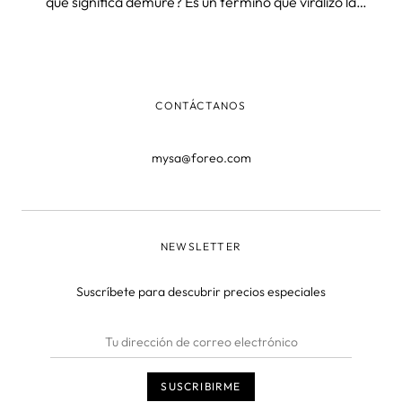
qué significa demure? Es un término que viralizó la
conocida tiktoker Jools Lebron y que significa “modesto o
discreto”. Hablamos de una belleza relajada sin
pretensiones. Hemos vis
CONTÁCTANOS
mysa@foreo.com
NEWSLETTER
Suscríbete para descubrir precios especiales