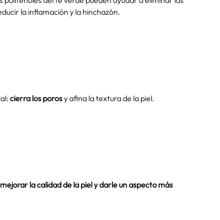
os polifenoles del té verde pueden ayudar a eliminar las
ucir la inflamación y la hinchazón.
al:
cierra los poros
y afina la textura de la piel.
mejorar la calidad de la piel y darle un aspecto más