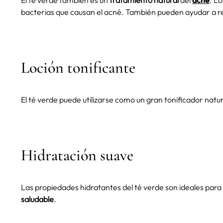
El té verde también es un
tratamiento natural
del
acné
. L
bacterias que causan el acné. También pueden ayudar a red
Loción tonificante
El té verde puede utilizarse como un gran tonificador natur
Hidratación suave
Las propiedades hidratantes del té verde son ideales para
saludable
.