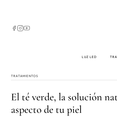
Pasar
al
contenido
principal
Follow
us
Spain
Main
LUZ LED
TRA
menu
Spain
TRATAMIENTOS
El té verde, la solución na
aspecto de tu piel