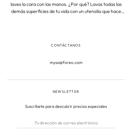
laves la cara con las manos. ¿Por qué? Lavas todas las
demás superficies de tu vida con un utensilio que hace
mejor el trabajo -esponjas, fregonas, toallitas de papel,
trapos, rasquetas-, así que ¿por qué crees que tus manos
son suficiente
CONTÁCTANOS
mysa@foreo.com
NEWSLETTER
Suscríbete para descubrir precios especiales