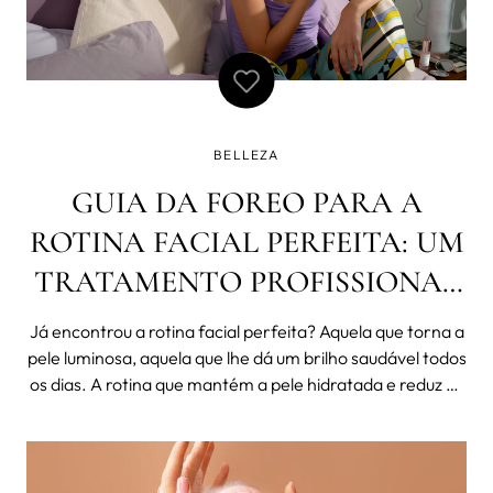
BELLEZA
GUIA DA FOREO PARA A
ROTINA FACIAL PERFEITA: UM
TRATAMENTO PROFISSIONAL
COMPLETO EM 6 MINUTOS
Já encontrou a rotina facial perfeita? Aquela que torna a
pele luminosa, aquela que lhe dá um brilho saudável todos
os dias. A rotina que mantém a pele hidratada e reduz os
breakouts. Para aqueles que ainda não a encontraram, a
FOREO criou-a. Leia este artigo para descobrir as
soluções para u