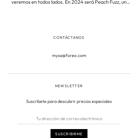
veremos en todos lados. En 2024 será Peach Fuzz, un
melocotón suave, que ya se ha visto en pasarles pero
también te sonará porque ya lo lucen algunos de nuestros
dispositivos más icón
CONTÁCTANOS
mysa@foreo.com
NEWSLETTER
Suscríbete para descubrir precios especiales