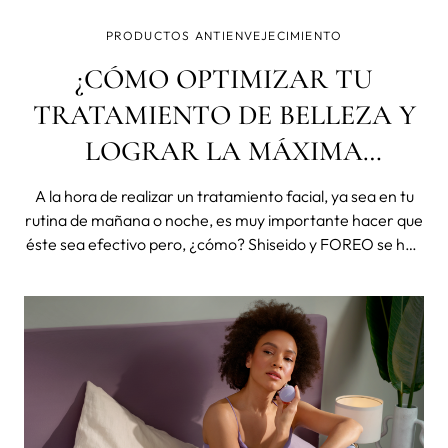
PRODUCTOS ANTIENVEJECIMIENTO
¿CÓMO OPTIMIZAR TU
TRATAMIENTO DE BELLEZA Y
LOGRAR LA MÁXIMA
EFECTIVIDAD DE TUS
A la hora de realizar un tratamiento facial, ya sea en tu
COSMÉTICOS?
rutina de mañana o noche, es muy importante hacer que
éste sea efectivo pero, ¿cómo? Shiseido y FOREO se han
aliado para ofrecer una experiencia superior en el uso de
sus innovadores productos. Con el uso combinado de la
tecnología de FO