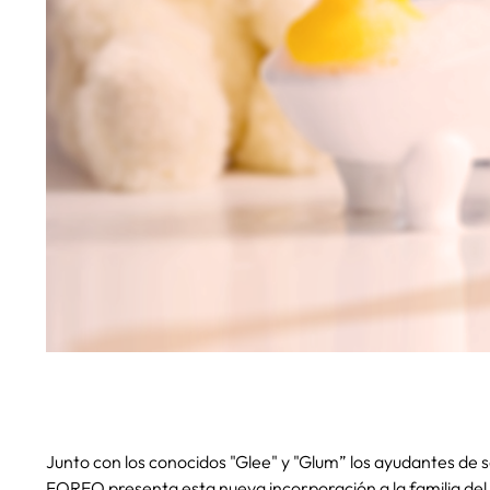
Junto con los conocidos "Glee" y "Glum” los ayudantes de so
FOREO presenta esta nueva incorporación a la familia del