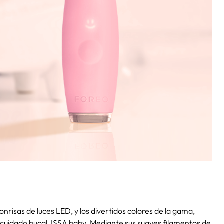
nrisas de luces LED, y los divertidos colores de la gama,
 cuidado bucal, ISSA baby. Mediante sus suaves filamentos de