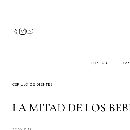
Pasar
al
contenido
principal
Follow
us
Spain
Main
LUZ LED
TRA
menu
Spain
CEPILLO DE DIENTES
LA MITAD DE LOS BEB
2020-11-13