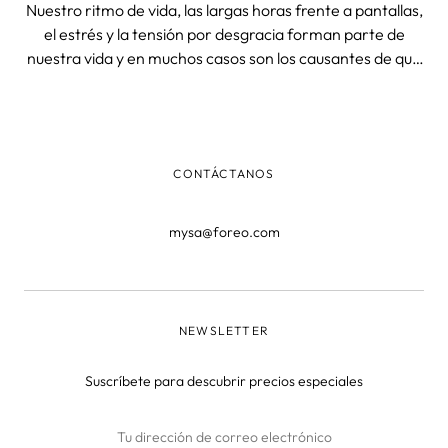
Nuestro ritmo de vida, las largas horas frente a pantallas,
el estrés y la tensión por desgracia forman parte de
nuestra vida y en muchos casos son los causantes de que
suframos dolor de cabeza. FOREO quiere darte consejos
sobre cómo aliviar el dolor de cabeza con los puntos de
acupresión y miti
CONTÁCTANOS
mysa@foreo.com
NEWSLETTER
Suscríbete para descubrir precios especiales