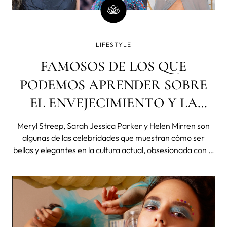
LIFESTYLE
FAMOSOS DE LOS QUE
PODEMOS APRENDER SOBRE
EL ENVEJECIMIENTO Y LA
BELLEZA: LA ACEPTACIÓN ES
Meryl Streep, Sarah Jessica Parker y Helen Mirren son
EL MEJOR TRATAMIENTO
algunas de las celebridades que muestran cómo ser
bellas y elegantes en la cultura actual, obsesionada con la
CONTRA EL ENVEJECIMIENTO
juventud, dejando de lado el envejecimiento como algo
negativo. El envejecimiento es, en realidad, un proceso
hermoso y estas celebrid