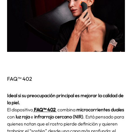
FAQ™ 402
Ideal si su preocupación principal es mejorar la calidad de
la piel.
El dispositivo
FAQ™ 402
combina
microcorrientes duales
con
luz roja
e
infrarrojo cercano (NIR)
. Está pensado para
quienes notan que el rostro pierde definición y quieren
trabajar el “sostén” desde una capa más profunda: el