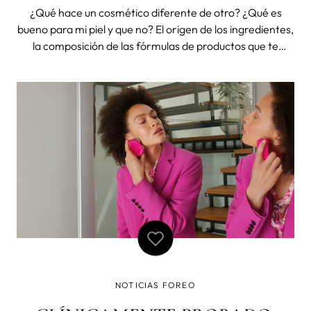
COMPRA DE COSMÉTICOS
¿Qué hace un cosmético diferente de otro? ¿Qué es
bueno para mi piel y que no? El origen de los ingredientes,
la composición de las fórmulas de productos que te
aplicas todos los días…son cosas que tenemos cada vez
más en cuenta a la hora de elegir nuestros cosméticos
tanto por los efect
NOTICIAS FOREO