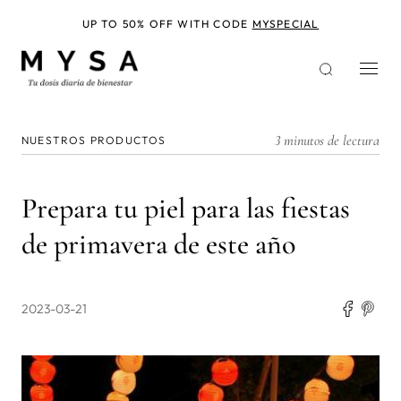
Pasar
al
UP TO 50% OFF WITH CODE
MYSPECIAL
contenido
principal
3 minutos de lectura
NUESTROS PRODUCTOS
Prepara tu piel para las fiestas
de primavera de este año
2023-03-21