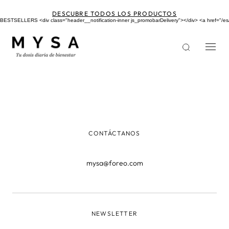
Pasar
al
DESCUBRE TODOS LOS PRODUCTOS
contenido
BESTSELLERS <div class="header__notification-inner js_promobarDelivery"></div> <a href
principal
CONTÁCTANOS
mysa@foreo.com
NEWSLETTER