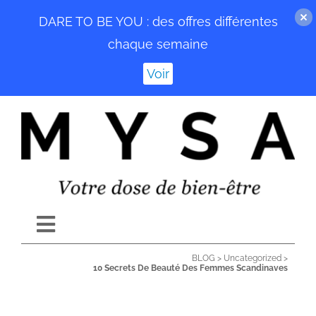
DARE TO BE YOU : des offres différentes
chaque semaine
Voir
Passer
au
contenu
Toggle
Navigation
BLOG
>
Uncategorized
>
ACCUEIL
10 Secrets De Beauté Des Femmes Scandinaves
BLOG