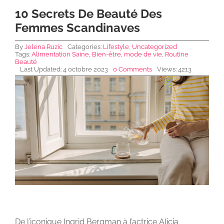
10 Secrets De Beauté Des
Femmes Scandinaves
NEWS DE FOREO
By
Jelena Ruzic
Categories:
Lifestyle
,
Uncategorized
Tags:
Alimentation Saine
,
Bien-être
,
mode de vie
,
Routine
Beauté
SKINCARE
Last Updated: 4 octobre 2023
0 Comments
Views: 4213
SANTÉ & BIEN-ÊTRE
BEAUTÉ
À PROPOS
CONTACT
De l’iconique Ingrid Bergman à l’actrice Alicia