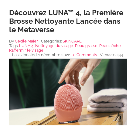
Découvrez LUNA™ 4, la Première
NEWS DE FOREO
Brosse Nettoyante Lancée dans
le Metaverse
SKINCARE
By
Cécile Maier
Categories:
SKINCARE
Tags:
LUNA 4
,
Nettoyage du visage
,
Peau grasse
,
Peau sèche
,
Raffermir le visage
Last Updated: 1 décembre 2022
0 Comments
Views: 12444
SANTÉ & BIEN-ÊTRE
BEAUTÉ
À PROPOS
CONTACT