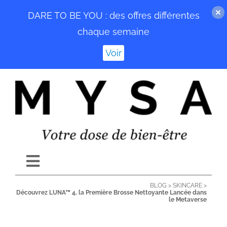
DARE TO BE YOU : des offres différentes
chaque semaine
Voir
Passer
au
contenu
Toggle
Navigation
BLOG
>
SKINCARE
>
ACCUEIL
Découvrez LUNA™ 4, la Première Brosse Nettoyante Lancée dans
le Metaverse
BLOG