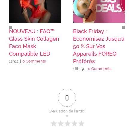
NOUVEAU : FAQ™
Black Friday :
Glass Skin Collagen
Économisez Jusqu’à
Face Mask
50 % Sur Vos
Compatible LED
Appareils FOREO
Préférés
11h11
|
0 Comments
16h29
|
0 Comments
0
Évaluation de l'articl
e