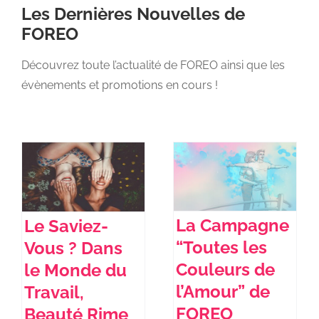
Les Dernières Nouvelles de
FOREO
NEWS DE FOREO
Découvrez toute l’actualité de FOREO ainsi que les
évènements et promotions en cours !
SKINCARE
SANTÉ & BIEN-ÊTRE
BEAUTÉ
La Campagne
Le Saviez-
À PROPOS
“Toutes les
Vous ? Dans
Couleurs de
le Monde du
CONTACT
l’Amour” de
Travail,
FOREO
Beauté Rime