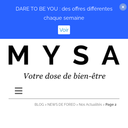
DARE TO BE YOU : des offres différentes
chaque semaine
Voir
Passer
au
contenu
Toggle
Navigation
BLOG
>
NEWS DE FOREO
>
Nos Actualités
>
Page 2
ACCUEIL
BLOG