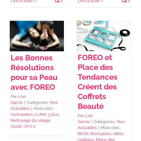
Lire la suite
0
Lire la suite
2
FOREO et
Les Bonnes
Place des
Résolutions
Tendances
pour sa Peau
Créent des
avec FOREO
Coffrets
Par
Lise
Garcia
|
Catégories :
Nos
Beauté
Actualités
|
Mots-clés :
Hydratation
,
LUNA 3 plus
,
Par
Lise
Nettoyage du visage
,
Garcia
|
Catégories :
Nos
Soleil
,
UFO 2
Actualités
|
Mots-clés :
BEAR
,
Bons plans
,
Idées
cadeaux
,
Place des