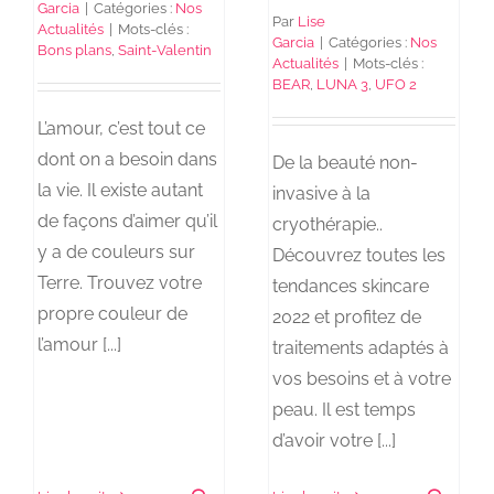
Garcia
|
Catégories :
Nos
Par
Lise
Actualités
|
Mots-clés :
Garcia
|
Catégories :
Nos
Bons plans
,
Saint-Valentin
Actualités
|
Mots-clés :
BEAR
,
LUNA 3
,
UFO 2
L’amour, c’est tout ce
dont on a besoin dans
De la beauté non-
la vie. Il existe autant
invasive à la
de façons d’aimer qu’il
cryothérapie..
y a de couleurs sur
Découvrez toutes les
Terre. Trouvez votre
tendances skincare
propre couleur de
2022 et profitez de
l’amour [...]
traitements adaptés à
vos besoins et à votre
peau. Il est temps
d’avoir votre [...]