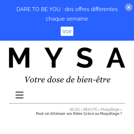
DARE TO BE YOU : des offres différentes
chaque semaine
Voir
Passer
au
contenu
Toggle
Navigation
BLOG
>
BEAUTÉ
>
Maquillage
>
ACCUEIL
Peut-on Atténuer ses Rides Grâce au Maquillage ?
BLOG