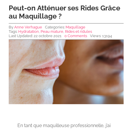
Peut-on Atténuer ses Rides Grâce
au Maquillage ?
NEWS DE FOREO
By
Anne Verhague
Categories:
Maquillage
Tags:
Hydratation
,
Peau mature
,
Rides et ridules
Last Updated: 22 octobre 2021
0 Comments
Views: 13194
SKINCARE
SANTÉ & BIEN-ÊTRE
BEAUTÉ
À PROPOS
CONTACT
En tant que maquilleuse professionnelle, j’ai