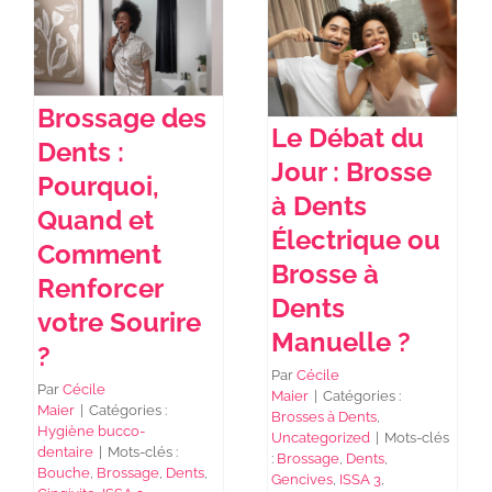
NEWS DE FOREO
Brossage des
Le Débat du
SKINCARE
Dents :
Jour : Brosse
Pourquoi,
à Dents
SANTÉ & BIEN-ÊTRE
Quand et
Électrique ou
Comment
Brosse à
Renforcer
BEAUTÉ
Dents
votre Sourire
Manuelle ?
?
À PROPOS
Par
Cécile
Par
Cécile
Maier
|
Catégories :
Maier
|
Catégories :
Brosses à Dents
,
CONTACT
Hygiène bucco-
Uncategorized
|
Mots-clés
dentaire
|
Mots-clés :
:
Brossage
,
Dents
,
Bouche
,
Brossage
,
Dents
,
Gencives
,
ISSA 3
,