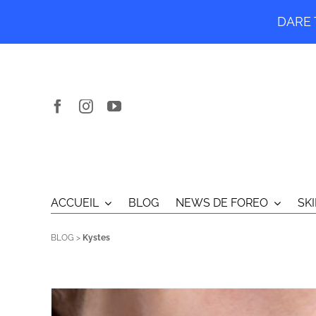
DARE T
Passer
au
contenu
ACCUEIL
BLOG
NEWS DE FOREO
SK
BLOG
>
Kystes