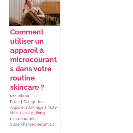
NEWS DE FOREO
Comment
SKINCARE
utiliser un
appareil à
SANTÉ & BIEN-ÊTRE
microcourant
s dans votre
routine
BEAUTÉ
skincare ?
À PROPOS
Par
Jelena
Ruzic
|
Catégories :
Appareils Anti-âge
|
Mots-
clés :
BEAR 2
,
lifting
,
CONTACT
microcourants
,
Supercharged serum 2.0