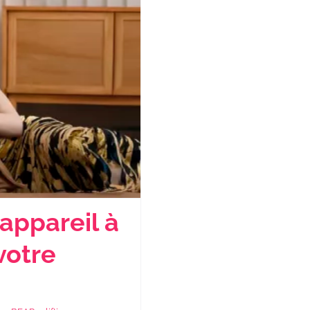
appareil à
votre