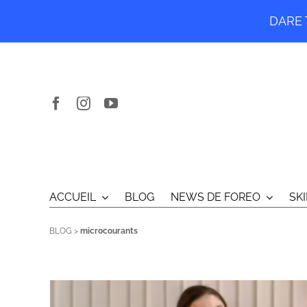
DARE T
Passer
au
contenu
ACCUEIL
BLOG
NEWS DE FOREO
SK
BLOG
>
microcourants