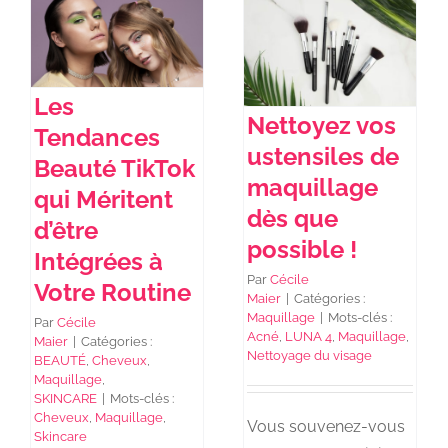
NEWS DE FOREO
Les
Nettoyez vos
SKINCARE
Tendances
ustensiles de
Beauté TikTok
maquillage
SANTÉ & BIEN-ÊTRE
qui Méritent
dès que
d’être
possible !
Intégrées à
BEAUTÉ
Par
Cécile
Votre Routine
Maier
|
Catégories :
Maquillage
|
Mots-clés :
Par
Cécile
À PROPOS
Acné
,
LUNA 4
,
Maquillage
,
Maier
|
Catégories :
Nettoyage du visage
BEAUTÉ
,
Cheveux
,
Maquillage
,
CONTACT
SKINCARE
|
Mots-clés :
Cheveux
,
Maquillage
,
Vous souvenez-vous
Skincare