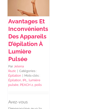
NEWS DE FOREO
Avantages Et
Inconvénients
SKINCARE
Des Appareils
D’épilation À
SANTÉ & BIEN-ÊTRE
Lumière
Pulsée
BEAUTÉ
Par
Jelena
Ruzic
|
Catégories :
Épilation
|
Mots-clés :
À PROPOS
Épilation
,
IPL
,
lumière
pulsée
,
PEACH 2
,
poils
CONTACT
Avez-vous
l'impression que le