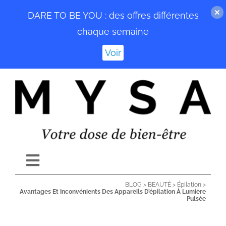
DARE TO BE YOU : des offres différentes
chaque semaine
Voir
Passer
au
contenu
Toggle
Navigation
BLOG
>
BEAUTÉ
>
Épilation
>
ACCUEIL
Avantages Et Inconvénients Des Appareils D’épilation À Lumière
Pulsée
BLOG