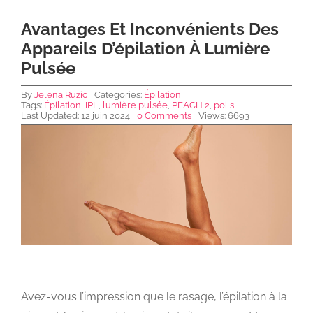
Avantages Et Inconvénients Des
NEWS DE FOREO
Appareils D’épilation À Lumière
Pulsée
SKINCARE
By
Jelena Ruzic
Categories:
Épilation
Tags:
Épilation
,
IPL
,
lumière pulsée
,
PEACH 2
,
poils
Last Updated: 12 juin 2024
0 Comments
Views: 6693
SANTÉ & BIEN-ÊTRE
BEAUTÉ
À PROPOS
CONTACT
Avez-vous l’impression que le rasage, l’épilation à la