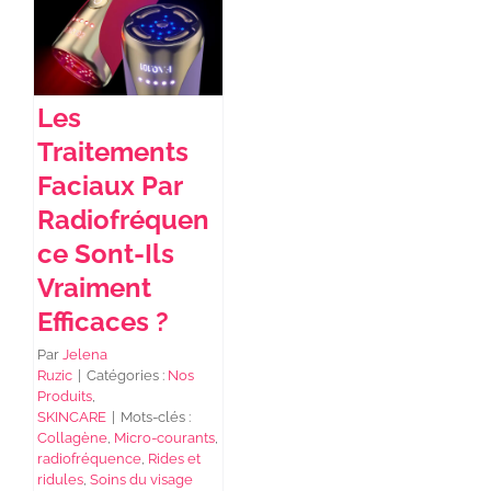
NEWS DE FOREO
Les
SKINCARE
Traitements
Faciaux Par
SANTÉ & BIEN-ÊTRE
Radiofréquen
ce Sont-Ils
Vraiment
BEAUTÉ
Efficaces ?
À PROPOS
Par
Jelena
Ruzic
|
Catégories :
Nos
Produits
,
SKINCARE
|
Mots-clés :
CONTACT
Collagène
,
Micro-courants
,
radiofréquence
,
Rides et
ridules
,
Soins du visage