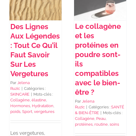
NEWS DE FOREO
Le collagène
Des Lignes
et les
Aux Légendes
SKINCARE
protéines en
: Tout Ce Qu’il
poudre sont-
Faut Savoir
SANTÉ & BIEN-ÊTRE
ils
Sur Les
compatibles
Vergetures
BEAUTÉ
avec le bien-
Par
Jelena
Ruzic
|
Catégories :
être ?
SKINCARE
|
Mots-clés :
À PROPOS
Collagène
,
élastine
,
Par
Jelena
Hormones
,
Hydratation
,
Ruzic
|
Catégories :
SANTÉ
poids
,
Sport
,
vergetures
& BIEN-ÊTRE
|
Mots-clés :
CONTACT
Collagène
,
Peau
,
protéines
,
routine
,
soins
Les vergetures,