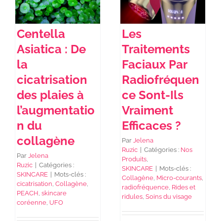
Centella
Les
Asiatica : De
Traitements
la
Faciaux Par
cicatrisation
Radiofréquen
des plaies à
ce Sont-Ils
l’augmentatio
Vraiment
n du
Efficaces ?
collagène
Par
Jelena
Ruzic
|
Catégories :
Nos
Par
Jelena
Produits
,
Ruzic
|
Catégories :
SKINCARE
|
Mots-clés :
SKINCARE
|
Mots-clés :
Collagène
,
Micro-courants
,
cicatrisation
,
Collagène
,
radiofréquence
,
Rides et
PEACH
,
skincare
ridules
,
Soins du visage
coréenne
,
UFO