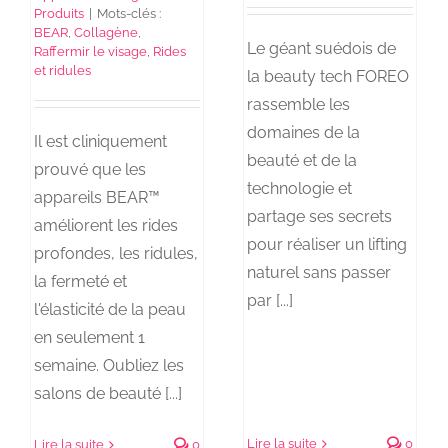
Produits
|
Mots-clés :
BEAR
,
Collagène
,
Le géant suédois de
Raffermir le visage
,
Rides
et ridules
la beauty tech FOREO
rassemble les
domaines de la
Il est cliniquement
beauté et de la
prouvé que les
technologie et
appareils BEAR™
partage ses secrets
améliorent les rides
pour réaliser un lifting
profondes, les ridules,
naturel sans passer
la fermeté et
par [...]
l'élasticité de la peau
en seulement 1
semaine. Oubliez les
salons de beauté [...]
Lire la suite
0
Lire la suite
0