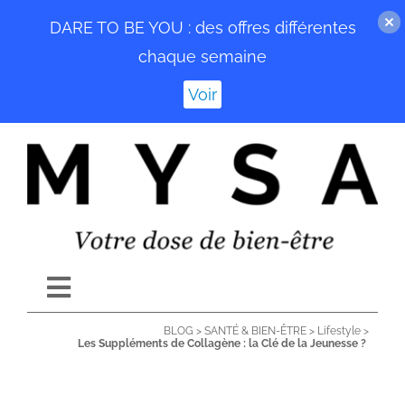
DARE TO BE YOU : des offres différentes
chaque semaine
Voir
Passer
au
contenu
Toggle
Navigation
BLOG
>
SANTÉ & BIEN-ÊTRE
>
Lifestyle
>
ACCUEIL
Les Suppléments de Collagène : la Clé de la Jeunesse ?
BLOG