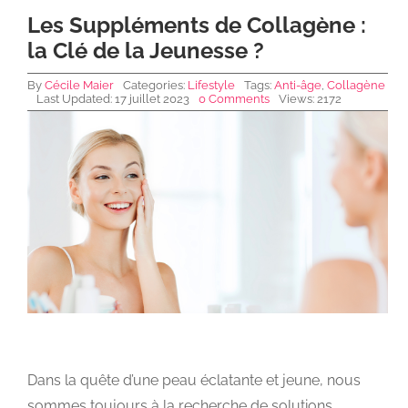
Les Suppléments de Collagène :
la Clé de la Jeunesse ?
NEWS DE FOREO
By
Cécile Maier
Categories:
Lifestyle
Tags:
Anti-âge
,
Collagène
Last Updated: 17 juillet 2023
0 Comments
Views: 2172
SKINCARE
SANTÉ & BIEN-ÊTRE
BEAUTÉ
À PROPOS
CONTACT
Dans la quête d’une peau éclatante et jeune, nous
sommes toujours à la recherche de solutions