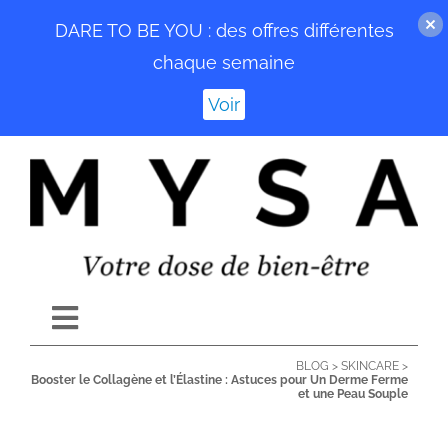
DARE TO BE YOU : des offres différentes
chaque semaine
Voir
Passer
au
contenu
Toggle
Navigation
BLOG
>
SKINCARE
>
ACCUEIL
Booster le Collagène et l’Élastine : Astuces pour Un Derme Ferme
et une Peau Souple
BLOG