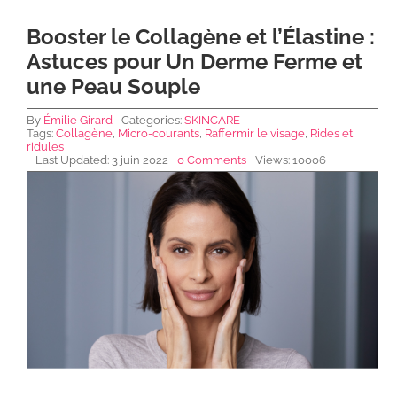
Booster le Collagène et l’Élastine :
NEWS DE FOREO
Astuces pour Un Derme Ferme et
une Peau Souple
SKINCARE
By
Émilie Girard
Categories:
SKINCARE
Tags:
Collagène
,
Micro-courants
,
Raffermir le visage
,
Rides et
ridules
Last Updated: 3 juin 2022
0 Comments
Views: 10006
SANTÉ & BIEN-ÊTRE
BEAUTÉ
À PROPOS
CONTACT