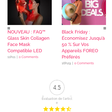
NOUVEAU : FAQ™
Black Friday :
Glass Skin Collagen
Économisez Jusqu’à
Face Mask
50 % Sur Vos
Compatible LED
Appareils FOREO
Préférés
11h11
|
0 Comments
16h29
|
0 Comments
4.5
Évaluation de l'articl
e