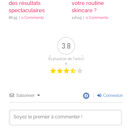
des résultats
votre routine
spectaculaires
skincare ?
8h35
|
0 Comments
11h05
|
0 Comments
3.8
Évaluation de l'articl
e
S’abonner
Connexion