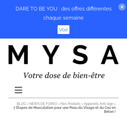
DARE TO BE YOU : des offres différentes
chaque semaine
Voir
Passer
au
contenu
Toggle
Navigation
BLOG
>
NEWS DE FOREO
>
Nos Produits
>
Appareils Anti-âge
>
ACCUEIL
7 Étapes de Musculation pour une Peau du Visage et du Cou en
Béton !
BLOG