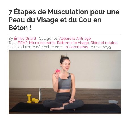
7 Étapes de Musculation pour une
NEWS DE FOREO
Peau du Visage et du Cou en
Béton !
SKINCARE
By
Émilie Girard
Categories:
Appareils Anti-âge
Tags:
BEAR
,
Micro-courants
,
Raffermir le visage
,
Rides et ridules
Last Updated: 8 décembre 2021
0 Comments
Views: 6873
SANTÉ & BIEN-ÊTRE
BEAUTÉ
À PROPOS
CONTACT