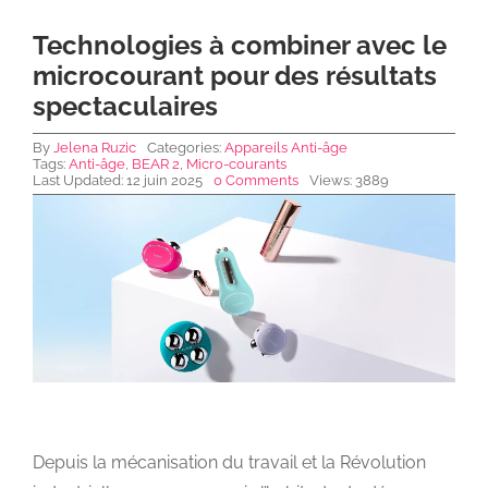
Technologies à combiner avec le
NEWS DE FOREO
microcourant pour des résultats
spectaculaires
SKINCARE
By
Jelena Ruzic
Categories:
Appareils Anti-âge
Tags:
Anti-âge
,
BEAR 2
,
Micro-courants
Last Updated: 12 juin 2025
0 Comments
Views: 3889
SANTÉ & BIEN-ÊTRE
BEAUTÉ
À PROPOS
CONTACT
Depuis la mécanisation du travail et la Révolution