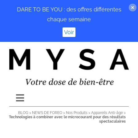
DARE TO BE YOU : des offres différentes
chaque semaine
Voir
Passer
au
contenu
Toggle
Navigation
BLOG
>
NEWS DE FOREO
>
Nos Produits
>
Appareils Anti-âge
>
ACCUEIL
Technologies à combiner avec le microcourant pour des résultats
spectaculaires
BLOG