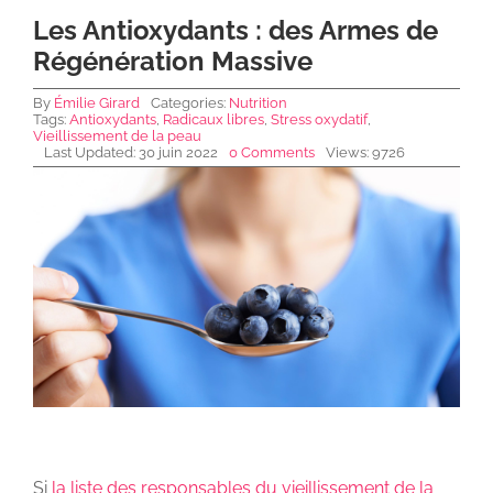
Les Antioxydants : des Armes de
Régénération Massive
NEWS DE FOREO
By
Émilie Girard
Categories:
Nutrition
Tags:
Antioxydants
,
Radicaux libres
,
Stress oxydatif
,
Vieillissement de la peau
SKINCARE
Last Updated: 30 juin 2022
0 Comments
Views: 9726
SANTÉ & BIEN-ÊTRE
BEAUTÉ
À PROPOS
CONTACT
Si
la liste des responsables du vieillissement de la