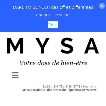
DARE TO BE YOU : des offres différentes
chaque semaine
Voir
Passer
au
contenu
Toggle
Navigation
BLOG
>
SANTÉ & BIEN-ÊTRE
>
Nutrition
>
ACCUEIL
Les Antioxydants : des Armes de Régénération Massive
BLOG