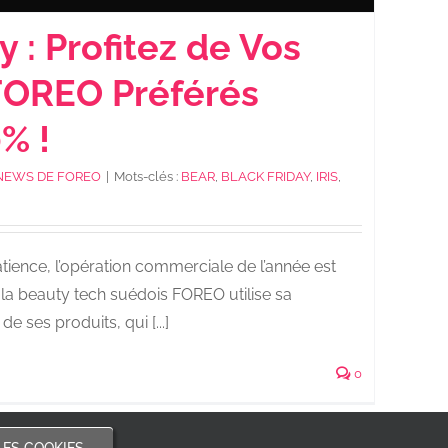
y : Profitez de Vos
FOREO Préférés
% !
NEWS DE FOREO
|
Mots-clés :
BEAR
,
BLACK FRIDAY
,
IRIS
,
tience, l’opération commerciale de l’année est
e la beauty tech suédois FOREO utilise sa
de ses produits, qui [...]
0