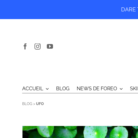
DARE T
Passer
au
contenu
ACCUEIL
BLOG
NEWS DE FOREO
SK
BLOG
>
UFO