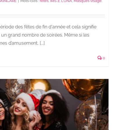
SKINCARE
|
Mots-clés :
fêtes
,
IRIS 2
,
LUNA
,
Masques visage
,
ode des fêtes de fin d'année et cela signifie
 un grand nombre de soirées. Même si les
s d’amusement, [...]
0