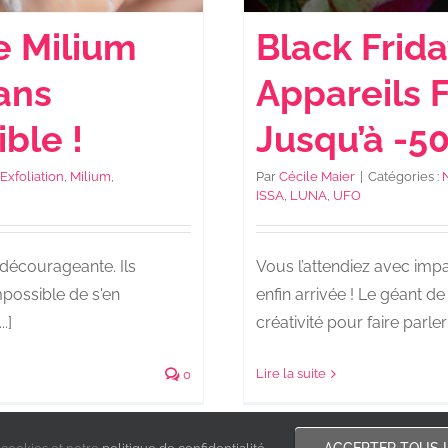
Black Frida
e Milium
Appareils 
ans
Jusqu’à -50
ible !
Par
Cécile Maier
|
Catégories :
Exfoliation
,
Milium
,
ISSA
,
LUNA
,
UFO
Vous l’attendiez avec impa
 décourageante. Ils
enfin arrivée ! Le géant d
mpossible de s'en
créativité pour faire parler 
.]
Lire la suite
0