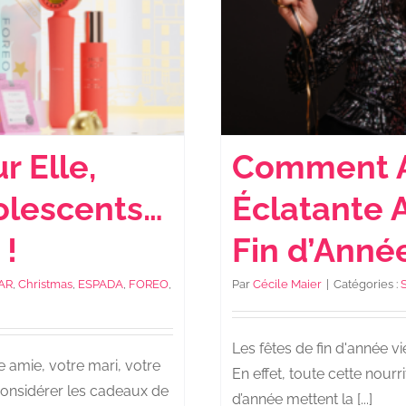
 Elle,
Comment A
dolescents…
Éclatante 
 !
Fin d’Anné
AR
,
Christmas
,
ESPADA
,
FOREO
,
Par
Cécile Maier
|
Catégories :
Les fêtes de fin d'année v
 amie, votre mari, votre
En effet, toute cette nourri
onsidérer les cadeaux de
d’année mettent la [...]