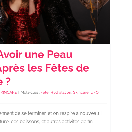
voir une Peau
Après les Fêtes de
e ?
SKINCARE
|
Mots-clés :
Fête
,
Hydratation
,
Skincare
,
UFO
iennent de se terminer, et on respire à nouveau !
ture, ces boissons, et autres activités de fin