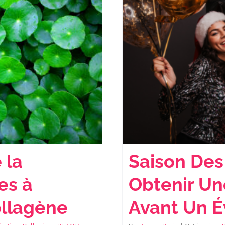
 la
Saison Des
es à
Obtenir Un
ollagène
Avant Un 