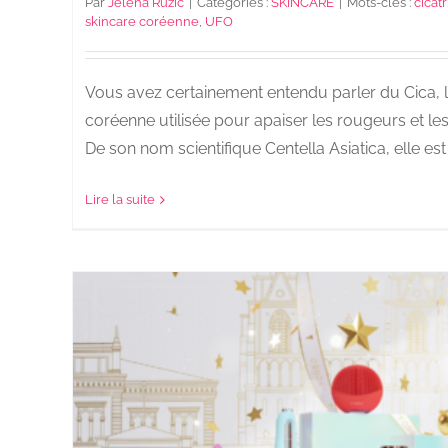
Par
Jelena Ruzic
|
Catégories :
SKINCARE
|
Mots-clés :
cicatr
skincare coréenne
,
UFO
Vous avez certainement entendu parler du Cica, l
coréenne utilisée pour apaiser les rougeurs et les i
De son nom scientifique Centella Asiatica, elle est 
Lire la suite