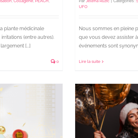
isation
,
Collagène
,
PEACH
,
Par
Jelena Ruzic
|
Catégories :
UFO
a plante médicinale
Nous sommes en pleine péri
rritations (entre autres).
que vous devez assister à
largement [...]
événements sont synonyme
0
Lire la suite