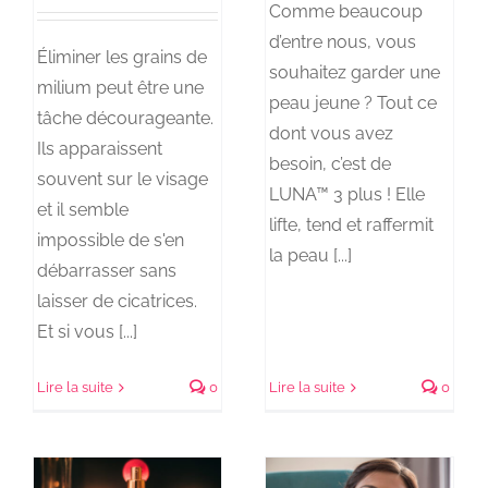
Comme beaucoup
d’entre nous, vous
Éliminer les grains de
souhaitez garder une
milium peut être une
peau jeune ? Tout ce
tâche décourageante.
dont vous avez
Ils apparaissent
besoin, c’est de
souvent sur le visage
LUNA™ 3 plus ! Elle
et il semble
lifte, tend et raffermit
impossible de s'en
la peau [...]
débarrasser sans
laisser de cicatrices.
Et si vous [...]
Lire la suite
0
Lire la suite
0