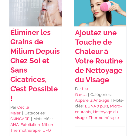
NEWS DE FOREO
Éliminer les
Ajoutez une
SKINCARE
Grains de
Touche de
Milium Depuis
Chaleur à
SANTÉ & BIEN-ÊTRE
Chez Soi et
Votre Routine
Sans
de Nettoyage
Cicatrices,
du Visage
BEAUTÉ
C’est Possible
Par
Lise
Garcia
|
Catégories :
!
À PROPOS
Appareils Anti-âge
|
Mots-
clés :
LUNA 3 plus
,
Micro-
Par
Cécile
courants
,
Nettoyage du
Maier
|
Catégories :
visage
,
Thermothérapie
CONTACT
SKINCARE
|
Mots-clés :
AHA
,
Exfoliation
,
Milium
,
Thermothérapie
,
UFO