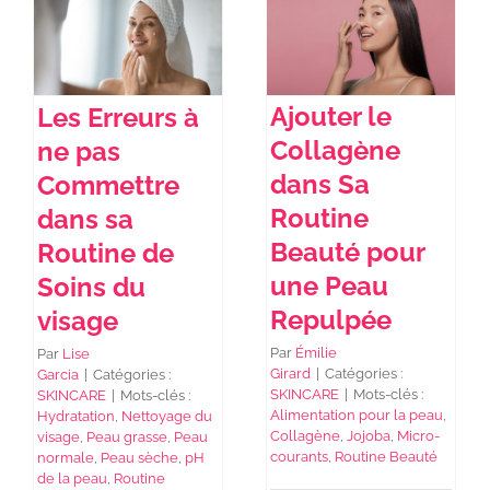
NEWS DE FOREO
Ajouter le
Les Erreurs à
SKINCARE
Collagène
ne pas
dans Sa
Commettre
SANTÉ & BIEN-ÊTRE
Routine
dans sa
Beauté pour
Routine de
une Peau
Soins du
BEAUTÉ
Repulpée
visage
Par
Émilie
À PROPOS
Par
Lise
Girard
|
Catégories :
Garcia
|
Catégories :
SKINCARE
|
Mots-clés :
SKINCARE
|
Mots-clés :
Alimentation pour la peau
,
Hydratation
,
Nettoyage du
CONTACT
Collagène
,
Jojoba
,
Micro-
visage
,
Peau grasse
,
Peau
courants
,
Routine Beauté
normale
,
Peau sèche
,
pH
de la peau
,
Routine