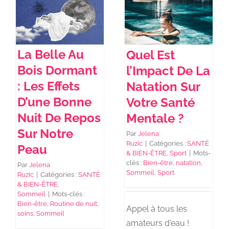
NEWS DE FOREO
La Belle Au
Quel Est
SKINCARE
Bois Dormant
l’Impact De La
: Les Effets
Natation Sur
SANTÉ & BIEN-ÊTRE
D’une Bonne
Votre Santé
Nuit De Repos
Mentale ?
Sur Notre
BEAUTÉ
Par
Jelena
Ruzic
|
Catégories :
SANTÉ
Peau
& BIEN-ÊTRE
,
Sport
|
Mots-
clés :
Bien-être
,
natation
,
Par
Jelena
À PROPOS
Sommeil
,
Sport
Ruzic
|
Catégories :
SANTÉ
& BIEN-ÊTRE
,
Sommeil
|
Mots-clés :
CONTACT
Bien-être
,
Routine de nuit
,
Appel à tous les
soins
,
Sommeil
amateurs d'eau !