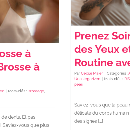
Prenez Soi
des Yeux e
rosse à
Routine av
Brosse à
Par
Cécile Maier
|
Catégories :
A
Uncategorized
|
Mots-clés :
IRIS
peau
zed
|
Mots-clés :
Brossage
,
Saviez-vous que la peau du
délicate du corps humain ?
 de dents. Et pas
des signes [...]
 ! Saviez-vous que plus