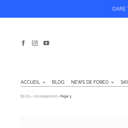
DARE T
Passer
au
contenu
ACCUEIL
BLOG
NEWS DE FOREO
SK
BLOG
>
Uncategorized
>
Page 3