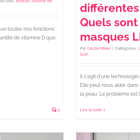
ts-clés :
Beauté
,
Routine de
différentes
Quels sont 
ue toutes nos fonctions
masques L
uantité de vitamine D que
Par
Cécile Maier
|
Catégories :
Soin
Il s'agit d'une technologie
Elle peut nous aider dan
la peau. Le problème est [..
3
Lire la suite