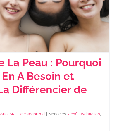
e La Peau : Pourquoi
 En A Besoin et
 Différencier de
SKINCARE
,
Uncategorized
|
Mots-clés :
Acné
,
Hydratation
,