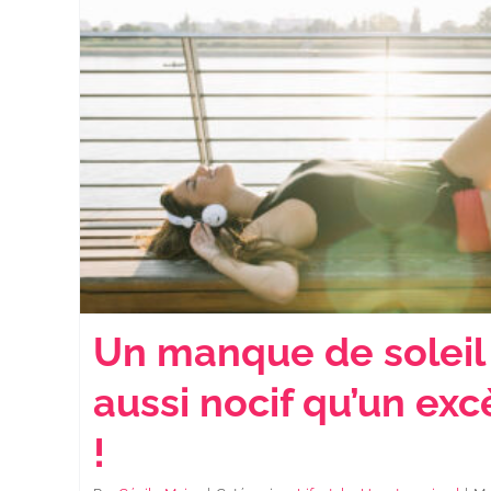
Un manque de soleil
aussi nocif qu’un exc
!