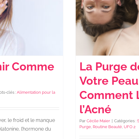
La Purge d
rmir Comme
Votre Peau
Comment La
ts-clés :
Alimentation pour la
l’Acné
er, le froid et le manque
Par
Cécile Maier
|
Catégories :
Purge
,
Routine Beauté
,
UFO 2
latonine, l’hormone du