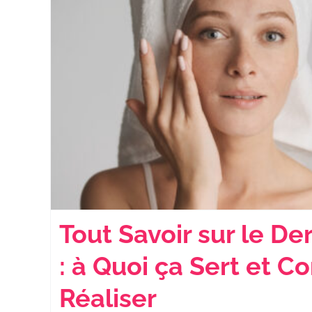
Tout Savoir sur le D
: à Quoi ça Sert et 
Réaliser