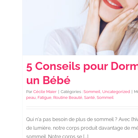
5 Conseils pour Do
un Bébé
Par
Cécile Maier
|
Catégories :
Sommeil
,
Uncategorized
|
Mo
peau
,
Fatigue
,
Routine Beauté
,
Santé
,
Sommeil
Qui n'a pas besoin de plus de sommeil ? Avec l’hiv
de lumière, notre corps produit davantage de mé
sommeil. Notre corps se [...]