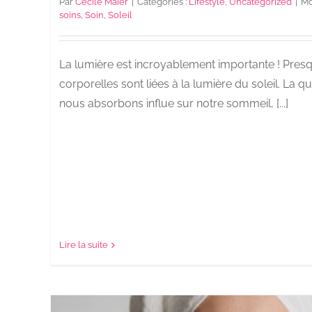
Par
Cécile Maier
|
Catégories :
Lifestyle
,
Uncategorized
|
Mo
soins
,
Soin
,
Soleil
La lumière est incroyablement importante ! Presq
corporelles sont liées à la lumière du soleil. La q
nous absorbons influe sur notre sommeil, [...]
Lire la suite