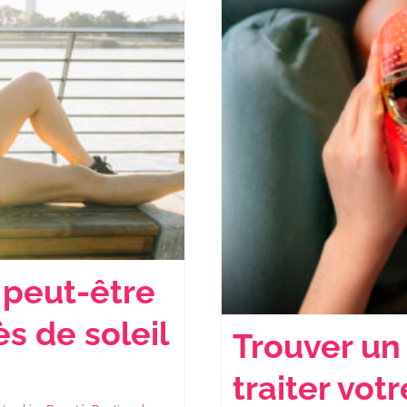
 peut-être
ès de soleil
Trouver u
traiter vot