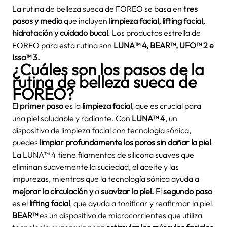
La rutina de belleza sueca de FOREO se basa en
tres
pasos y medio
que incluyen
limpieza facial, lifting facial,
hidratación y cuidado bucal
. Los productos estrella de
FOREO para esta rutina son
LUNA™ 4, BEAR™, UFO™ 2 e
Issa™ 3.
¿Cuáles son los pasos de la
rutina de belleza sueca de
FOREO?
El
primer paso
es la
limpieza facial
, que es crucial para
una piel saludable y radiante. Con
LUNA™ 4
, un
dispositivo de limpieza facial con tecnología sónica,
puedes
limpiar profundamente
los poros sin dañar la piel
.
La LUNA™ 4 tiene filamentos de silicona suaves que
eliminan suavemente la suciedad, el aceite y las
impurezas, mientras que la tecnología sónica ayuda a
mejorar la circulación y
a
suavizar la piel.
El
segundo paso
es el
lifting facial
, que ayuda a tonificar y reafirmar la piel.
BEAR™
es un dispositivo de microcorrientes que utiliza