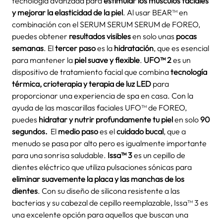
tecnología avanzada para
estimular los músculos faciales
y mejorar la elasticidad de la piel
. Al usar BEAR™ en
combinación con el SERUM SERUM SERUM de FOREO,
puedes obtener
resultados visibles
en solo unas
pocas
semanas
. El
tercer paso
es la
hidratación
, que es esencial
para mantener la
piel suave y flexible
.
UFO™ 2
es un
dispositivo de tratamiento facial que combina
tecnología
térmica, crioterapia y terapia de luz LED
para
proporcionar una experiencia de spa en casa. Con la
ayuda de las mascarillas faciales UFO™ de FOREO,
puedes
hidratar y nutrir profundamente tu piel
en solo
90
segundos.
El
medio paso
es el
cuidado bucal
, que a
menudo se pasa por alto pero es igualmente importante
para una sonrisa saludable.
Issa™ 3
es un cepillo de
dientes eléctrico que utiliza pulsaciones sónicas para
eliminar suavemente la placa y las manchas de los
dientes
. Con su diseño de silicona resistente a las
bacterias y su cabezal de cepillo reemplazable, Issa™ 3 es
una excelente opción para aquellos que buscan una