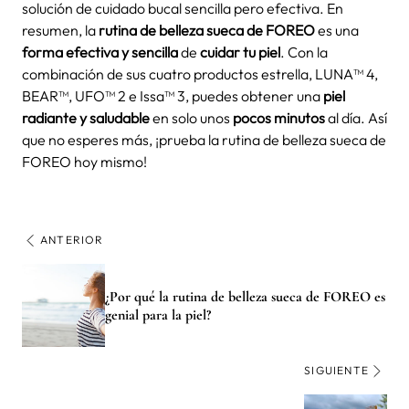
solución de cuidado bucal sencilla pero efectiva. En
resumen, la
rutina de belleza sueca de FOREO
es una
forma efectiva y sencilla
de
cuidar tu piel
. Con la
combinación de sus cuatro productos estrella, LUNA™ 4,
BEAR™, UFO™ 2 e Issa™ 3, puedes obtener una
piel
radiante y saludable
en solo unos
pocos minutos
al día. Así
que no esperes más, ¡prueba la rutina de belleza sueca de
FOREO hoy mismo!
ANTERIOR
¿Por qué la rutina de belleza sueca de FOREO es
genial para la piel?
SIGUIENTE