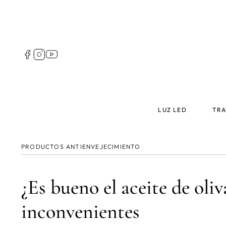
Pasar
al
contenido
principal
Follow
us
Spain
Main
LUZ LED
TRA
menu
Spain
PRODUCTOS ANTIENVEJECIMIENTO
¿Es bueno el aceite de oliv
inconvenientes