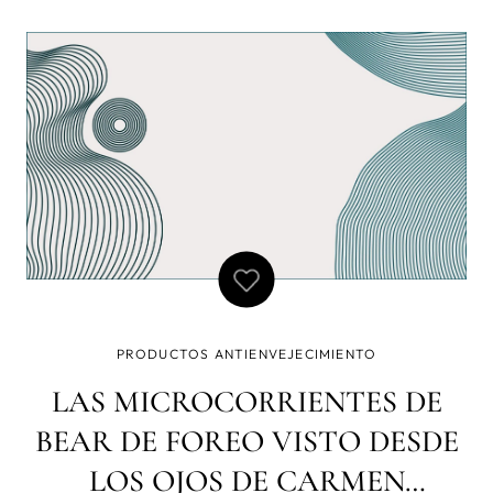
suenan de algo, y es que probablemente no haya ninguna
beauty lover que no lo haya dicho alguna vez. Y no es que
el cuidado
PRODUCTOS ANTIENVEJECIMIENTO
LAS MICROCORRIENTES DE
BEAR DE FOREO VISTO DESDE
LOS OJOS DE CARMEN