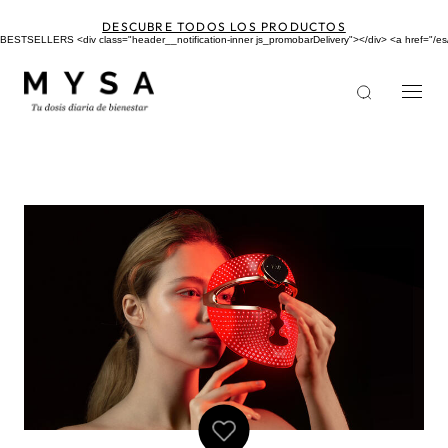
Pasar
al
DESCUBRE TODOS LOS PRODUCTOS
contenido
BESTSELLERS <div class="header__notification-inner js_promobarDelivery"></div> <a href
principal