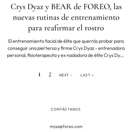
Crys Dyaz y BEAR de FOREO, las
nuevas rutinas de entrenamiento
para reafirmar el rostro
El entrenamiento facial de élite que querrás probar para
conseguir una piel tersa y firme Crys Dyaz - entrenadora
personal, fisioterapeuta y ex nadadora de élite Crys Dyaz
y BEAR de FOREO, son los nuevos aliados para acabar
con la flacidez del rostro. A través de su pasión por el
PÁGINA
PÁGINA
SIGUIENTE
ÚLTIMA
Paginación
1
2
NEXT ›
LAST »
deporte, se ha
ACTUAL
PÁGINA
PÁGINA
CONTÁCTANOS
mysa@foreo.com