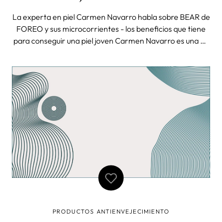
NAVARRO
La experta en piel Carmen Navarro habla sobre BEAR de
FOREO y sus microcorrientes - los beneficios que tiene
para conseguir una piel joven Carmen Navarro es una de
las esteticistas más prestigiosas y conocidas de nuestro
país. Su mente inquieta llena de ilusiones y su constante
formación en el mu
PRODUCTOS ANTIENVEJECIMIENTO