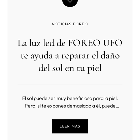
NOTICIAS FOREO
La luz led de FOREO UFO
te ayuda a reparar el daño
del sol en tu piel
El sol puede ser muy beneficioso para la piel.
Pero, si te expones demasiado a él, puede
causar más daños que beneficios. Y ahí es
donde FOREO UFO 2 viene a brillar. Descubre
LEER MÁS
cómo lo hace. ¿El sol significa vitamina D o
arrugas? El sol ayuda a la piel a producir