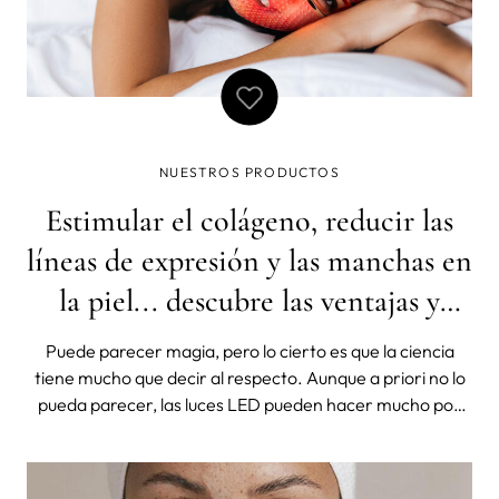
NUESTROS PRODUCTOS
Estimular el colágeno, reducir las
líneas de expresión y las manchas en
la piel... descubre las ventajas y
beneficios de las máscaras LED
Puede parecer magia, pero lo cierto es que la ciencia
tiene mucho que decir al respecto. Aunque a priori no lo
pueda parecer, las luces LED pueden hacer mucho por
nuestra piel. Y eso es algo que se descubrió casi por
casualidad hace ya dos décadas y que hoy en día, tras 20
años de investigación