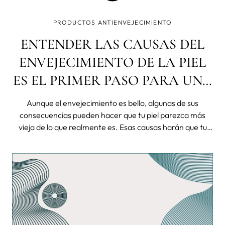
PRODUCTOS ANTIENVEJECIMIENTO
ENTENDER LAS CAUSAS DEL
ENVEJECIMIENTO DE LA PIEL
ES EL PRIMER PASO PARA UNA
BUENA RUTINA DE BELLEZA
Aunque el envejecimiento es bello, algunas de sus
consecuencias pueden hacer que tu piel parezca más
vieja de lo que realmente es. Esas causas harán que tu
edad biológica sea mayor que la cronológica y eso es algo
que no es bueno, no sólo para tu apariencia sino para tu
salud en general. Para e