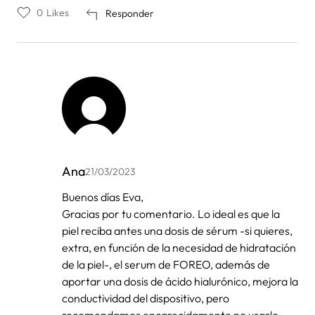
0
Likes
Responder
Ana
21/03/2023
En
Buenos días Eva,
respuesta
Gracias por tu comentario. Lo ideal es que la
a
por
piel reciba antes una dosis de sérum -si quieres,
Eva
extra, en función de la necesidad de hidratación
de la piel-, el serum de FOREO, además de
aportar una dosis de ácido hialurónico, mejora la
conductividad del dispositivo, pero