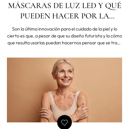
MÁSCARAS DE LUZ LED Y QUÉ
PUEDEN HACER POR LA
SALUD DE TU PIEL?
Son la última innovación para el cuidado de la piel y lo
cierto es que, a pesar de que su diseño futurista y la cómo
que resulta usarlas puedan hacernos pensar que se trata
de un objeto de coleccionista, más cerca del mito que de
la funcionalidad, las máscaras de luz LED están
demostrado ser,