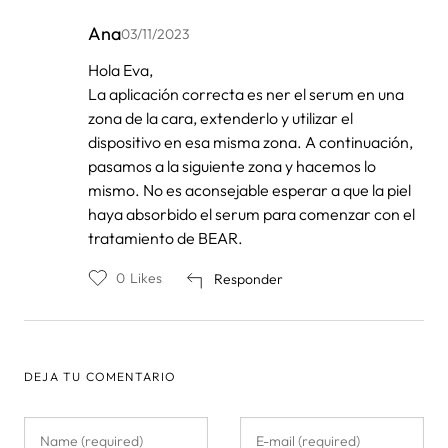
Ana
03/11/2023
En
Hola Eva,
respuesta
La aplicación correcta es ner el serum en una
a
por
zona de la cara, extenderlo y utilizar el
Eva
dispositivo en esa misma zona. A continuación,
pasamos a la siguiente zona y hacemos lo
mismo. No es aconsejable esperar a que la piel
haya absorbido el serum para comenzar con el
tratamiento de BEAR.
0
Likes
Responder
DEJA TU COMENTARIO