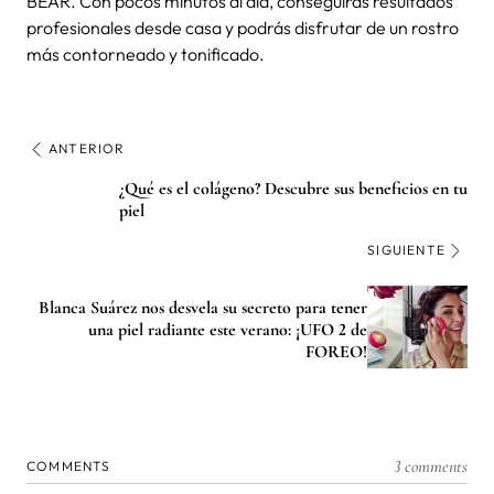
BEAR. Con pocos minutos al día, conseguirás resultados
profesionales desde casa y podrás disfrutar de un rostro
más contorneado y tonificado.
ANTERIOR
¿Qué es el colágeno? Descubre sus beneficios en tu
piel
SIGUIENTE
Blanca Suárez nos desvela su secreto para tener
una piel radiante este verano: ¡UFO 2 de
FOREO!
3 comments
COMMENTS