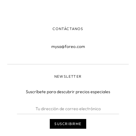
prácticamente fría, cuando se trata de hacer limpiezas
faciales más profundas, para desmaquillar o eliminar los
puntos negros, se op
CONTÁCTANOS
mysa@foreo.com
NEWSLETTER
Suscríbete para descubrir precios especiales