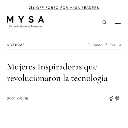
Pasar
al
21% OFF FOREO FOR MYSA READERS
contenido
principal
3 minutos de lectura
NOTICIAS
Mujeres Inspiradoras que
revolucionaron la tecnología
2021-03-05