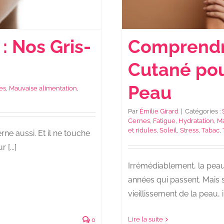
Comprendre
: Nos Gris-
Cutané pour
Peau
es
,
Mauvaise alimentation
,
Par
Émilie Girard
|
Catégories :
Cernes
,
Fatigue
,
Hydratation
,
Ma
et ridules
,
Soleil
,
Stress
,
Tabac
,
terne aussi. Et il ne touche
[...]
Irrémédiablement, la peau
années qui passent. Mais 
vieillissement de la peau, il e
Lire la suite
0