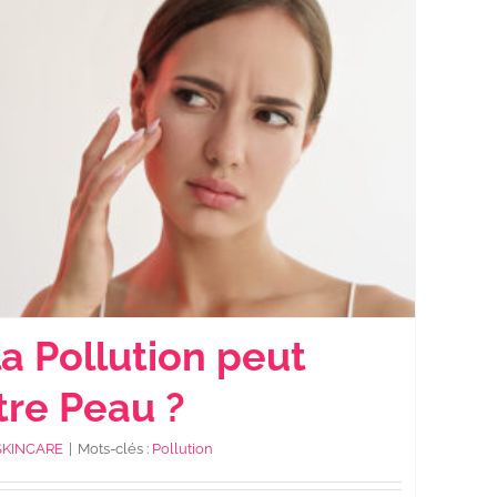
 Pollution peut
tre Peau ?
SKINCARE
|
Mots-clés :
Pollution