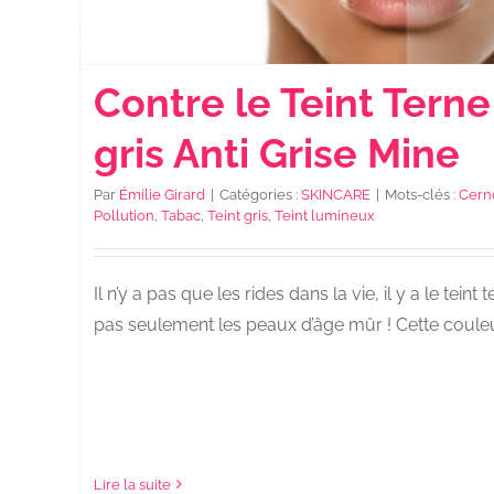
Contre le Teint Terne 
gris Anti Grise Mine
Par
Émilie Girard
|
Catégories :
SKINCARE
|
Mots-clés :
Cern
Pollution
,
Tabac
,
Teint gris
,
Teint lumineux
Il n’y a pas que les rides dans la vie, il y a le teint 
pas seulement les peaux d’âge mûr ! Cette couleur 
Lire la suite