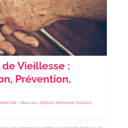
de Vieillesse :
ion, Prévention,
SKINCARE
|
Mots-clés :
ESPADA
,
Mélanome
,
Pollution
,