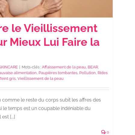
 le Vieillissement
 Mieux Lui Faire la
SKINCARE
|
Mots-clés :
Affaissement de la peau
,
BEAR
,
uvaise alimentation
,
Paupières tombantes
,
Pollution
,
Rides
Teint gris
,
Vieillissement de la peau
 comme le reste du corps subit les affres des
si le temps est un coupable indéniable du
st [...]
0