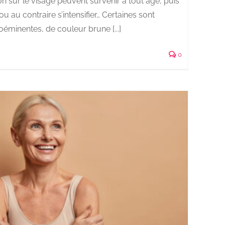
n sur le visage peuvent survenir à tout âge, puis
u au contraire s’intensifier… Certaines sont
oéminentes, de couleur brune [...]
0