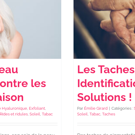
Peau
Les Taches 
ontre les
Identificat
aison
Solutions !
e Hyaluronique
,
Exfoliant
,
Par
Émilie Girard
|
Catégories :
Rides et ridules
,
Soleil
,
Tabac
Soleil
,
Tabac
,
Taches